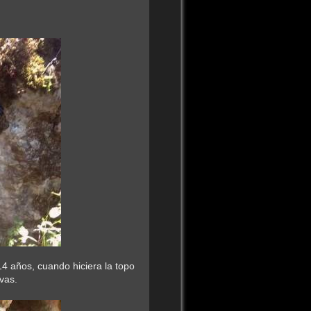
4 años, cuando hiciera la topo
vas.