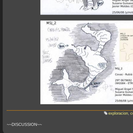
exploracion
,
c
~~DISCUSSION~~