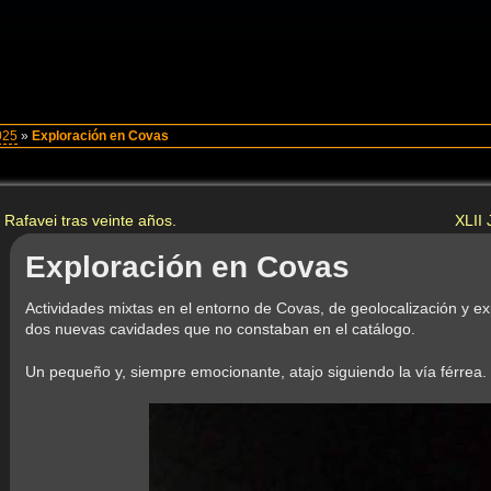
025
»
Exploración en Covas
 Rafavei tras veinte años.
XLII
Exploración en Covas
Actividades mixtas en el entorno de Covas, de geolocalización y e
dos nuevas cavidades que no constaban en el catálogo.
Un pequeño y, siempre emocionante, atajo siguiendo la vía férrea.