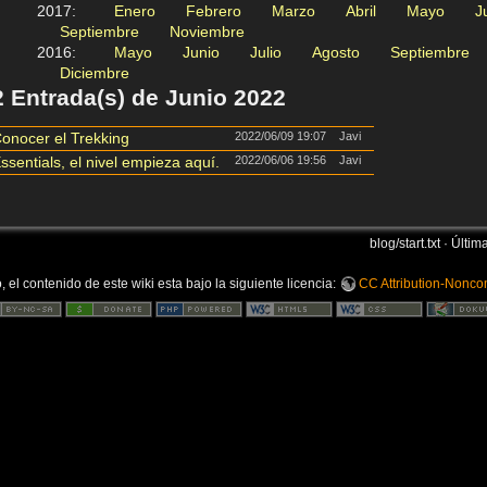
2017
:
Enero
Febrero
Marzo
Abril
Mayo
J
Septiembre
Noviembre
2016
:
Mayo
Junio
Julio
Agosto
Septiembre
Diciembre
2 Entrada(s) de Junio 2022
onocer el Trekking
2022/06/09 19:07
Javi
ssentials, el nivel empieza aquí.
2022/06/06 19:56
Javi
blog/start.txt
· Últim
 el contenido de este wiki esta bajo la siguiente licencia:
CC Attribution-Noncom