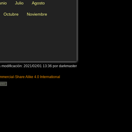
unio
Julio
Agosto
Volver arriba
Octubre
Noviembre
Enlaces a esta página
a modificación:
2021/02/01 13:36
por
darkmaster
mercial-Share Alike 4.0 International