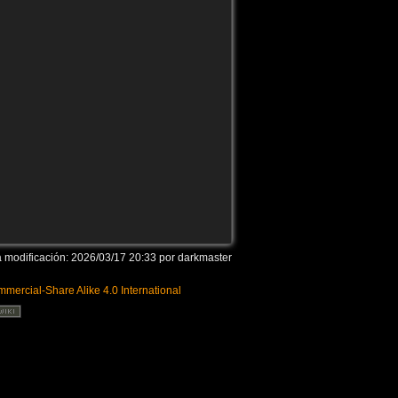
Volver arriba
Enlaces a esta página
a modificación:
2026/03/17 20:33
por
darkmaster
mercial-Share Alike 4.0 International