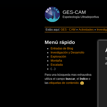
GES-CAM
Espeleología Ultradeportiva
Estás aquí:
GES - CAM
»
Actividades
»
Investi
Menú rápido
Entradas de Blog
Investigación y Desarrollo
Exploración
T
Montaña
d
Escalada
(…)
Para una búsqueda mas exhaustiva
utiliza el campo
buscar
, el
índice
o
las
etiquetas de contenido
.