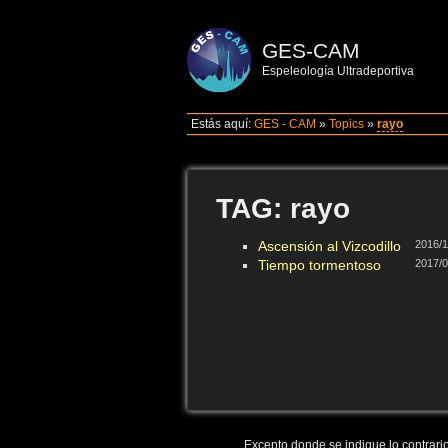
GES-CAM
Espeleología Ultradeportiva
Estás aquí:
GES - CAM
»
Topics
»
rayo
TAG: rayo
Ascensión al Vizcodillo
2016/1
Tiempo tormentoso
2017/0
Excepto donde se indique lo contrario,