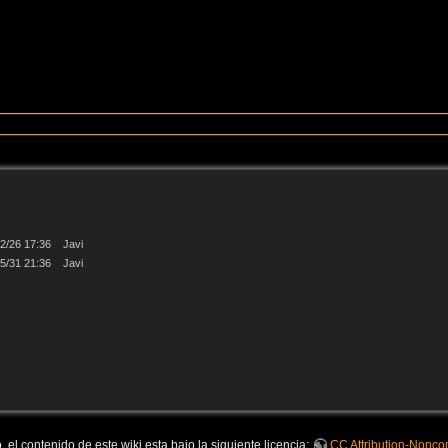
2/26 17:36
Javi
5/31 21:36
Javi
 el contenido de este wiki esta bajo la siguiente licencia:
CC Attribution-Noncom