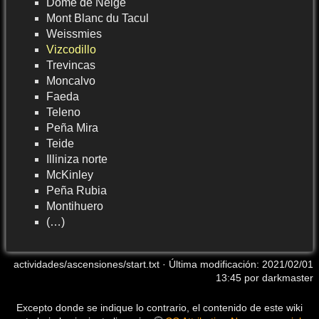
Dome de Neige
Mont Blanc du Tacul
Weissmies
Vizcodillo
Trevincas
Moncalvo
Faeda
Teleno
Peña Mira
Teide
Illiniza norte
McKinley
Peña Rubia
Montihuero
(…)
actividades/ascensiones/start.txt
· Última modificación:
2021/02/01
13:45
por
darkmaster
Excepto donde se indique lo contrario, el contenido de este wiki