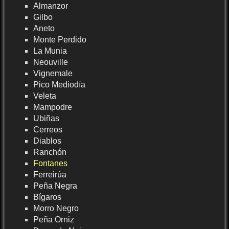
Almanzor
Gilbo
Aneto
Monte Perdido
La Munia
Neouville
Vignemale
Pico Mediodía
Veleta
Mampodre
Ubiñas
Cerreos
Diablos
Ranchón
Fontanes
Ferreirúa
Peña Negra
Bígaros
Morro Negro
Peña Orniz